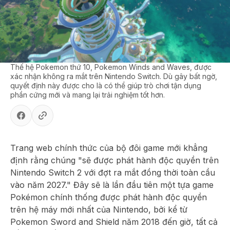
Thế hệ Pokemon thứ 10, Pokemon Winds and Waves, được
xác nhận không ra mắt trên Nintendo Switch. Dù gây bất ngờ,
quyết định này được cho là có thể giúp trò chơi tận dụng
phần cứng mới và mang lại trải nghiệm tốt hơn.
Trang web chính thức của bộ đôi game mới khẳng
định rằng chúng "sẽ được phát hành độc quyền trên
Nintendo Switch 2 với đợt ra mắt đồng thời toàn cầu
vào năm 2027." Đây sẽ là lần đầu tiên một tựa game
Pokémon chính thống được phát hành độc quyền
trên hệ máy mới nhất của Nintendo, bởi kể từ
Pokemon Sword and Shield năm 2018 đến giờ, tất cả