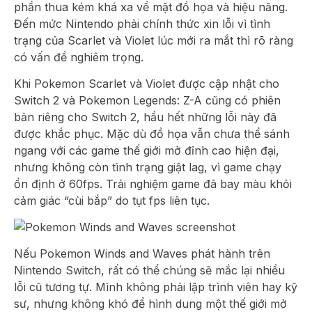
phần thua kém khá xa về mặt đồ họa và hiệu năng.
Đến mức Nintendo phải chính thức xin lỗi vì tình
trạng của Scarlet và Violet lúc mới ra mắt thì rõ ràng
có vấn đề nghiêm trọng.
Khi Pokemon Scarlet và Violet được cập nhật cho
Switch 2 và Pokemon Legends: Z-A cũng có phiên
bản riêng cho Switch 2, hầu hết những lỗi này đã
được khắc phục. Mặc dù đồ họa vẫn chưa thể sánh
ngang với các game thế giới mở đỉnh cao hiện đại,
nhưng không còn tình trạng giật lag, vì game chạy
ổn định ở 60fps. Trải nghiệm game đã bay màu khỏi
cảm giác “cùi bắp” do tụt fps liên tục.
Nếu Pokemon Winds and Waves phát hành trên
Nintendo Switch, rất có thể chúng sẽ mắc lại nhiều
lỗi cũ tương tự. Mình không phải lập trình viên hay kỹ
sư, nhưng không khó để hình dung một thế giới mở