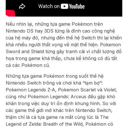
Nếu nhìn lại, những tựa game Pokémon trên
Nintendo DS hay 3DS từng là đỉnh cao công nghệ
của hệ máy đó, nhưng đến thế hệ Switch thì lại khiến
khá nhiều người thất vọng về mặt thể hiện. Pokemon
Sword and Shield từng gây tranh cãi vì chất lượng đồ
họa trong game khá thấp, chưa kể không có đủ tất
cả các Pokémon cũ.
Những tựa game Pokémon trong suốt thế hệ
Nintendo Switch trông và chơi khá “tạm bợ”:
Pokemon Legends Z-A, Pokemon Scarlet và Violet,
cũng như Pokemon Legends: Arceus đều gặp khó
khăn trong việc duy trì ổn định khung hình. So với
các game thế giới mở khác trên Nintendo Switch,
thậm chí là cả tựa game ra mắt cùng lúc là The
Legend of Zelda: Breath of the Wild, Pokémon có