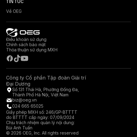
TIN TỨC
Về OEG
Điều khoản sử dụng
Chính sách bảo mật
Thỏa thuận sử dụng MXH
Công ty Cổ phần Tập đoàn Giải trí
Đại Dương
Số 131 Thái Hà, Phường Đống Đa,
Thành Phố Hà Nội, Việt Nam
biz@oeg.vn
024 665 65025
Giấy phép MXH số: 246/GP-BTTTT
do BTTTT cấp ngày: 07/09/2024
Chịu trách nhiệm quản lý nội dung:
Bùi Anh Tuấn
© 2026 OEG, Inc. All rights reserved