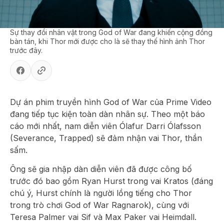
Sự thay đổi nhân vật trong God of War đang khiến cộng đồng
bàn tán, khi Thor mới được cho là sẽ thay thế hình ảnh Thor
trước đây.
Dự án phim truyền hình
God of War
của
Prime Video
đang tiếp tục kiện toàn dàn nhân sự.
Theo một báo
cáo mới nhất,
nam diễn viên
Ólafur Darri Ólafsson
(
Severance
,
Trapped
) sẽ đảm nhận vai
Thor
,
thần
sấm.
Ông sẽ gia nhập dàn diễn viên đã được công bố
trước đó bao gồm
Ryan Hurst
trong vai
Kratos
(đáng
chú ý,
Hurst
chính là người lồng tiếng cho
Thor
trong trò chơi
God of War Ragnarok
),
cùng với
Teresa Palmer
vai
Sif
và
Max Paker
vai
Heimdall
.