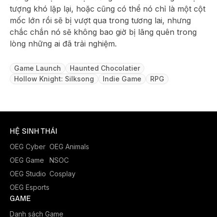
tượng khó lặp lại, hoặc cũng có thể nó chỉ là một cột
mốc lớn rồi sẽ bị vượt qua trong tương lai, nhưng
chắc chắn nó sẽ không bao giờ bị lãng quên trong
lòng những ai đã trải nghiệm.
Game Launch
Haunted Chocolatier
Hollow Knight: Silksong
Indie Game
RPG
HỆ SINH THÁI
OEG Cyber
OEG Animals
OEG Game
NSOC
OEG Studio
Cosplay
OEG Esports
GAME
Danh sách Game