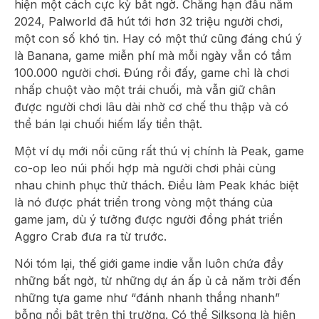
hiện một cách cực kỳ bất ngờ. Chẳng hạn đầu năm
2024, Palworld đã hút tới hơn 32 triệu người chơi,
một con số khó tin. Hay có một thứ cũng đáng chú ý
là Banana, game miễn phí mà mỗi ngày vẫn có tầm
100.000 người chơi. Đúng rồi đấy, game chỉ là chơi
nhấp chuột vào một trái chuối, mà vẫn giữ chân
được người chơi lâu dài nhờ cơ chế thu thập và có
thể bán lại chuối hiếm lấy tiền thật.
Một ví dụ mới nổi cũng rất thú vị chính là Peak, game
co-op leo núi phối hợp mà người chơi phải cùng
nhau chinh phục thử thách. Điều làm Peak khác biệt
là nó được phát triển trong vòng một tháng của
game jam, dù ý tưởng được người đồng phát triển
Aggro Crab đưa ra từ trước.
Nói tóm lại, thế giới game indie vẫn luôn chứa đầy
những bất ngờ, từ những dự án ấp ủ cả năm trời đến
những tựa game như “đánh nhanh thắng nhanh”
bỗng nổi bật trên thị trường. Có thể Silksong là hiện