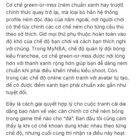
Cơ chế green-or-miss (ném chuẩn xanh hay trượt)
chính thức quay trở lại, mà loại bỏ hẳn hệ thống
profile ném độc đáo của năm ngoái, nơi người chơi
có thể tùy chỉnh các cơ chế ném cho từng cầu thủ
theo sở thích. Giờ mọi thứ phụ thuộc hoàn toàn vào
độ khó của chế độ bạn chơi và cách bạn thích nghi
với chúng. Trong MyNBA, chế độ quản lý đội bóng
kiểu franchise, cơ chế green-or-miss được nới lỏng
hơn với thanh xanh rộng hơn giúp bạn dễ dàng ném
chuẩn khi phải điều khiển nhiều kiểu shoot. Còn
trong các chế độ online cạnh tranh với avatar tự tạo,
để có được điểm xanh bạn phải chuẩn xác gần như
tuyệt đối.
Đây là cách giải quyết hợp lý cho cuộc tranh cãi dai
dẳng bao năm về việc cân chỉnh cơ chế ném bóng
trong game thế nào cho “đã”. Ban đầu tôi cũng cảm
thấy lạ khi cơ chế khoan dung khác nhau theo từng
chế độ, nhưng cuối cùng thì nhận ra điều này hoạt