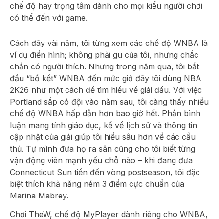
chế độ hay trọng tâm dành cho mọi kiểu người chơi
có thể đến với game.
Cách đây vài năm, tôi từng xem các chế độ WNBA là
ví dụ điển hình; không phải gu của tôi, nhưng chắc
chắn có người thích. Nhưng trong năm qua, tôi bắt
đầu “bồ kết” WNBA đến mức giờ đây tôi dùng NBA
2K26 như một cách để tìm hiểu về giải đấu. Với việc
Portland sắp có đội vào năm sau, tôi càng thấy nhiều
chế độ WNBA hấp dẫn hơn bao giờ hết. Phần bình
luận mang tính giáo dục, kể về lịch sử và thông tin
cập nhật của giải giúp tôi hiểu sâu hơn về các cầu
thủ. Tự mình đưa họ ra sân cũng cho tôi biết từng
vận động viên mạnh yếu chỗ nào – khi đang đưa
Connecticut Sun tiến đến vòng postseason, tôi đặc
biệt thích khả năng ném 3 điểm cực chuẩn của
Marina Mabrey.
Chơi TheW, chế độ MyPlayer dành riêng cho WNBA,