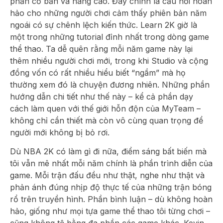
phần cơ bản và nâng cao. Đây chính là cầu nối hoàn
hảo cho những người chơi cảm thấy phiên bản năm
ngoái có sự chênh lệch kiến thức. Learn 2K giờ là
một trong những tutorial đỉnh nhất trong dòng game
thể thao. Ta dễ quên rằng mỗi năm game này lại
thêm nhiều người chơi mới, trong khi Studio và cộng
đồng vốn có rất nhiều hiểu biết “ngầm” mà họ
thường xem đó là chuyện đương nhiên. Những phần
hướng dẫn chi tiết như thế này – kể cả phần dạy
cách làm quen với thế giới hỗn độn của MyTeam –
không chỉ cần thiết mà còn vô cùng quan trọng để
người mới không bị bỏ rơi.
Dù NBA 2K có làm gì đi nữa, điểm sáng bất biến mà
tôi vẫn mê nhất mỗi năm chính là phần trình diễn của
game. Mỗi trận đấu đều như thật, nghe như thật và
phản ánh đúng nhịp độ thực tế của những trận bóng
rổ trên truyền hình. Phần bình luận – dù không hoàn
hảo, giống như mọi tựa game thể thao tôi từng chơi –