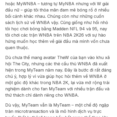
hoặc MyWNBA – tương tự MyNBA nhưng với W giải
đấu nữ – giúp tôi thỏa mãn đam mê bóng rổ ở nhiều
bối cảnh khác nhau. Chúng còn như những cuốn
sách lịch sử về WNBA vậy. Cũng giống như hồi nhỏ
tôi học chơi bóng bằng Madden NFL 94 và 95, nay
tôi chơi các trận WNBA trên NBA 2K26 với sự hào
hứng muốn học thêm về giải đấu mà mình vốn chưa
quen thuộc.
Dù chưa thể mang avatar TheW của bạn vào khu xã
hội The City, nhưng các thẻ cầu thủ WNBA đã xuất
hiện trong MyTeam năm nay. Đây là bước đi rất đáng
chú ý, hợp lý vì vừa giúp học hỏi thêm về WNBA ở
một góc độ khác trong NBA 2K, lại vừa mở rộng trải
nghiệm dành cho fan MyTeam với nhiều trận đấu và
thử thách chỉ dành riêng cho WNBA.
Dù vậy, MyTeam vẫn là MyTeam – một chế độ ngập
tràn microtransaction và là mô hình dịch vụ trực