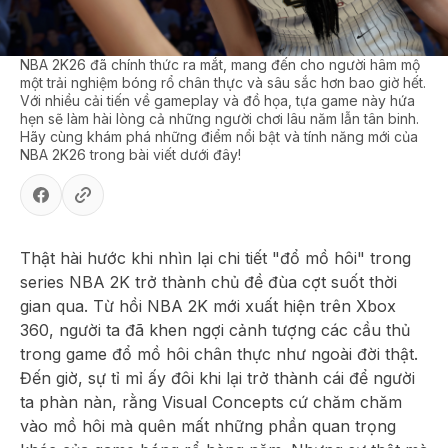
NBA 2K26 đã chính thức ra mắt, mang đến cho người hâm mộ
một trải nghiệm bóng rổ chân thực và sâu sắc hơn bao giờ hết.
Với nhiều cải tiến về gameplay và đồ họa, tựa game này hứa
hẹn sẽ làm hài lòng cả những người chơi lâu năm lẫn tân binh.
Hãy cùng khám phá những điểm nổi bật và tính năng mới của
NBA 2K26 trong bài viết dưới đây!
Thật hài hước khi nhìn lại chi tiết "đổ mồ hôi" trong
series NBA 2K trở thành chủ đề đùa cợt suốt thời
gian qua. Từ hồi NBA 2K mới xuất hiện trên Xbox
360, người ta đã khen ngợi cảnh tượng các cầu thủ
trong game đổ mồ hôi chân thực như ngoài đời thật.
Đến giờ, sự tỉ mỉ ấy đôi khi lại trở thành cái để người
ta phàn nàn, rằng Visual Concepts cứ chăm chăm
vào mồ hôi mà quên mất những phần quan trọng