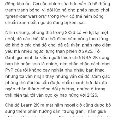
động khá ổn. Cái cần chỉnh sửa hơn vẫn là hệ thống
tranh tranh bóng, vì đôi lúc nó cho phép người chơi
“green-bar warriors” trong PvP có thể ném bóng
chuẩn xanh bất ngờ dù đang bị kèm sát.
Nhìn chung, phòng thủ trong 2K26 có vẻ tụt lại một
chút, dù các thiết lập thời điểm ném bóng theo từng
độ khó ở các chế độ chơi đã cải thiện phần nào điểm
yếu mà nhiều người từng than phiền ở 2K25. Tôi
đánh giá mình là kiểu người thích chơi NBA 2K cùng
bạn bè hoặc solo là chính, nên chắc chắn cách chơi
PvP của tôi không cay nghiệt như nhiều bạn khác,
nhưng tôi vẫn nhận thấy những vấn đề đó. Cảm giác
phòng thủ đôi lúc cần được nhấn mạnh hơn khi đã
ngăn chặn thành công đối phương, nhưng ở trạng
thái hiện tại, tôi vẫn cực kỳ hào hứng với 2K26.
Chế độ Learn 2K ra mắt năm ngoái giờ cũng được bổ
sung thêm phần hướng dẫn “trung gian,” nằm giữa