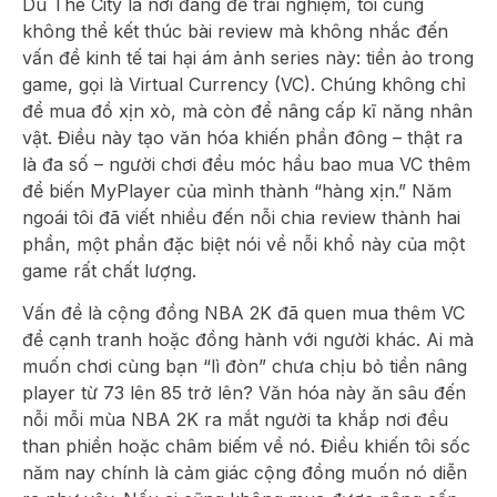
Dù The City là nơi đáng để trải nghiệm, tôi cũng
không thể kết thúc bài review mà không nhắc đến
vấn đề kinh tế tai hại ám ảnh series này: tiền ảo trong
game, gọi là Virtual Currency (VC). Chúng không chỉ
để mua đồ xịn xò, mà còn để nâng cấp kĩ năng nhân
vật. Điều này tạo văn hóa khiến phần đông – thật ra
là đa số – người chơi đều móc hầu bao mua VC thêm
để biến MyPlayer của mình thành “hàng xịn.” Năm
ngoái tôi đã viết nhiều đến nỗi chia review thành hai
phần, một phần đặc biệt nói về nỗi khổ này của một
game rất chất lượng.
Vấn đề là cộng đồng NBA 2K đã quen mua thêm VC
để cạnh tranh hoặc đồng hành với người khác. Ai mà
muốn chơi cùng bạn “lì đòn” chưa chịu bỏ tiền nâng
player từ 73 lên 85 trở lên? Văn hóa này ăn sâu đến
nỗi mỗi mùa NBA 2K ra mắt người ta khắp nơi đều
than phiền hoặc châm biếm về nó. Điều khiến tôi sốc
năm nay chính là cảm giác cộng đồng muốn nó diễn