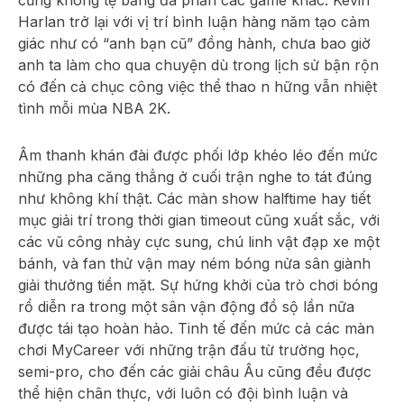
cũng không tệ bằng đa phần các game khác. Kevin
Harlan trở lại với vị trí bình luận hàng năm tạo cảm
giác như có “anh bạn cũ” đồng hành, chưa bao giờ
anh ta làm cho qua chuyện dù trong lịch sử bận rộn
có đến cả chục công việc thể thao n hững vẫn nhiệt
tình mỗi mùa NBA 2K.
Âm thanh khán đài được phối lớp khéo léo đến mức
những pha căng thẳng ở cuối trận nghe to tát đúng
như không khí thật. Các màn show halftime hay tiết
mục giải trí trong thời gian timeout cũng xuất sắc, với
các vũ công nhảy cực sung, chú linh vật đạp xe một
bánh, và fan thử vận may ném bóng nửa sân giành
giải thưởng tiền mặt. Sự hứng khởi của trò chơi bóng
rổ diễn ra trong một sân vận động đồ sộ lần nữa
được tái tạo hoàn hảo. Tinh tế đến mức cả các màn
chơi MyCareer với những trận đấu từ trường học,
semi-pro, cho đến các giải châu Âu cũng đều được
thể hiện chân thực, với luôn có đội bình luận và