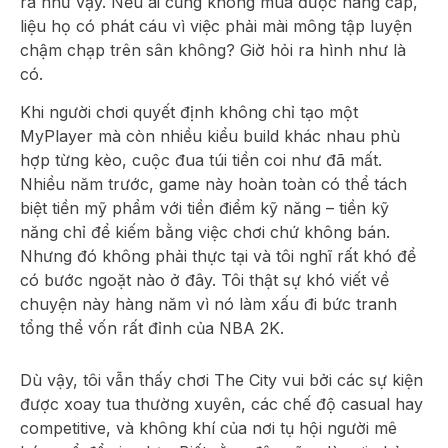
ra như vậy. Nếu ai cũng không mua được nâng cấp,
liệu họ có phát cáu vì việc phải mài mông tập luyện
chậm chạp trên sân không? Giờ hỏi ra hình như là
có.
Khi người chơi quyết định không chỉ tạo một
MyPlayer mà còn nhiều kiểu build khác nhau phù
hợp từng kèo, cuộc đua túi tiền coi như đã mất.
Nhiều năm trước, game này hoàn toàn có thể tách
biệt tiền mỹ phẩm với tiền điểm kỹ năng – tiền kỹ
năng chỉ để kiếm bằng việc chơi chứ không bán.
Nhưng đó không phải thực tại và tôi nghĩ rất khó để
có bước ngoặt nào ở đây. Tôi thật sự khó viết về
chuyện này hàng năm vì nó làm xấu đi bức tranh
tổng thể vốn rất đỉnh của NBA 2K.
Dù vậy, tôi vẫn thấy chơi The City vui bởi các sự kiện
được xoay tua thường xuyên, các chế độ casual hay
competitive, và không khí của nơi tụ hội người mê