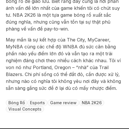
bóng rổ để giao lưu. Biết rằng đây cũng là nơi phản
ánh vấn đề lớn nhất của game khiến tôi có chút suy
tư. NBA 2K26 là một tựa game bóng rổ xuất sắc
đúng nghĩa, nhưng cũng vẫn tồn tại sự thật phũ
phàng về vấn đề pay-to-win.
May mắn là sự kết hợp của The City, MyCareer,
MyNBA cùng các chế độ WNBA đủ sức cân bằng
phần nào yếu điểm lớn đó và vẫn tạo ra một trải
nghiệm đáng chơi theo nhiều cách khác nhau. Tôi ví
von nó như Portland, Oregon – “nhà” của Trail
Blazers. Chi phí sống có thể đắt đỏ, cần được xử lý,
nhưng nào có nghĩa tôi không yêu nơi đây và không
sẵn sàng gắng sức để ở lại dù có mấy nhược điểm.
Bóng Rổ
Esports
Game review
NBA 2K26
Visual Concepts