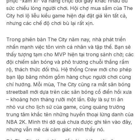
phục “xàm xí” và hàng chục đôi giày khác nhau đủ
sức chiều lòng người chơi. Hội chợ mua sắm của The
City hơi lộ liễu kiểu game hiện đại đặt giá lên tất cả,
nhưng các chế độ chơi bù lại rất xịn.
Trong phiên bản The City năm nay, nhà phát triển
nhấn mạnh việc tôn vinh cá nhân và tập thể. Bạn sẽ
thấy tượng tạm cho MVP hiện tại trong sảnh chờ; các
đội chiếm sân bóng và phô trương chuỗi thắng rầm
rộ, thách thức đối thủ. Hệ thống Crew mới cho phép
bạn lập băng nhóm gồm hàng chục người chơi cùng
chí hướng. Mỗi mùa, The City cũng ra mắt sân bóng
streetball mới dựa trên các sân bóng cổ điển hồi xưa
– khoảng hơn tháng rưỡi một lần. Đây là sự tri ân
nhỏ vui cho lịch sử của game, cùng quảng trường
trung tâm khắc tên những huyền thoại lừng danh của
NBA 2K. Mình thì dở quá chưa được ghi tên vào đây,
nhưng vẫn mê cái cảm giác nhìn thấy nó.