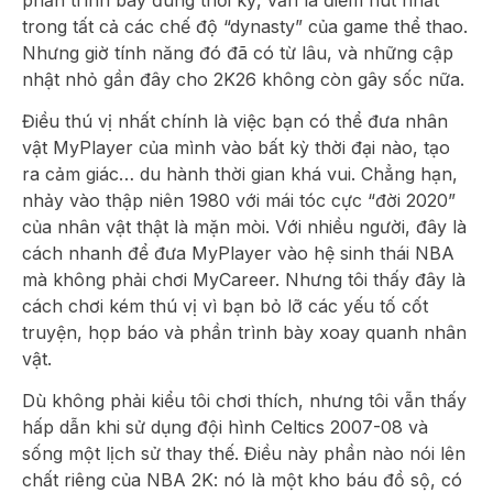
phần trình bày đúng thời kỳ, vẫn là điểm hút nhất
trong tất cả các chế độ “dynasty” của game thể thao.
Nhưng giờ tính năng đó đã có từ lâu, và những cập
nhật nhỏ gần đây cho 2K26 không còn gây sốc nữa.
Điều thú vị nhất chính là việc bạn có thể đưa nhân
vật MyPlayer của mình vào bất kỳ thời đại nào, tạo
ra cảm giác… du hành thời gian khá vui. Chẳng hạn,
nhảy vào thập niên 1980 với mái tóc cực “đời 2020”
của nhân vật thật là mặn mòi. Với nhiều người, đây là
cách nhanh để đưa MyPlayer vào hệ sinh thái NBA
mà không phải chơi MyCareer. Nhưng tôi thấy đây là
cách chơi kém thú vị vì bạn bỏ lỡ các yếu tố cốt
truyện, họp báo và phần trình bày xoay quanh nhân
vật.
Dù không phải kiểu tôi chơi thích, nhưng tôi vẫn thấy
hấp dẫn khi sử dụng đội hình Celtics 2007-08 và
sống một lịch sử thay thế. Điều này phần nào nói lên
chất riêng của NBA 2K: nó là một kho báu đồ sộ, có