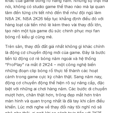
khác của game bóng rổ hàng năm. Nhưng sự thật mà
nói, không có studio game thể thao nào mà lại quan
tâm đến từng chi tiết nhỏ đến thế như đội ngũ làm
NBA 2K. NBA 2K26 tiếp tục khẳng định điều đó với
hàng loạt cải tiến nhỏ lẻ kèm theo vài thay đổi lớn,
tạo nên một tựa game đủ sức chinh phục mọi fan
bóng rổ kiểu gì cũng mê.
Trên sân, thay đổi đắt giá nhất không gì khác chính
là động cơ chuyển động mới của game. Đây là bước
tiến từ động cơ rê bóng năm ngoái và hệ thống
“ProPlay” ra mắt ở 2K24 – một công nghệ biến
những đoạn clip bóng rổ thực tế thành các hoạt
cảnh trong game cực kỳ chân thật. Sang năm nay,
động cơ chuyển động thể hiện rõ sự nâng cấp, đặc
biệt với những ai chơi hàng năm. Các bước di chuyển
mượt hơn, chân thật hơn, trông đẹp mắt hơn trên
màn hình và quan trọng nhất là đã tay khi cầm điều
khiển. Lúc mới nghe về thay đổi này tôi nghĩ nó sẽ