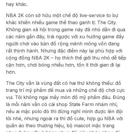
hay khác.
NBA 2K còn sở hữu một chế độ live-service to bự
khác khiến nhiều game thể thao ganh tị: The City.
Không gian xã hội trong game này đã nhỏ dần đi qua
các năm gần đây, trái ngược với xu hướng game đẩy
người chơi vào bản đồ rộng mênh mông vốn đang
rất thịnh hành. Nhưng đặc điểm này lại phù hợp với
cộng đồng NBA 2K – họ thích thế giới thu nhỏ dễ tiếp
cận hơn, chơi bóng nhiều hơn, tốn ít thời gian đi lại
hơn.
The City vẫn là vùng đất có hai thứ không thiếu: đồ
trang trí mỹ phẩm để mua và những chế độ chơi cực
vui. Tôi không ngại mấy món đồ mỹ phẩm đâu. Đúng
là mỗi năm vẫn có cái shop State Farm nhảm nhí,
nếu ai mặc polo đỏ thì đừng nghĩ mình được lên đội
tôi nhé, nhưng ngoài ra thì đồ cute, hợp gu NBA với
quần áo theo thương hiệu, bộ mascot mặc trang