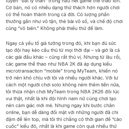
tuyến “bất ly thân” trong hầu hết game thể thao lớn.
Cơ bản, nó có nhiều dạng thử thách hơn người chơi
có thể hoàn thành trong cả đời. Có lượng phần
thưởng gần như vô tận, thẻ bài vô số, và chế độ chơi
cũng “vô biên.” Không phải thiếu thứ để làm.
Ngay cả yếu tố giả tưởng trong đó, khi bạn đủ sức
tạo đội hay kéo cầu thủ từ mọi thời đại – và giờ là cả
các giải đấu khác – cũng rất thú vị. Nhưng từ lâu rồi,
các game thể thao như NBA 2K đã áp dụng kiểu
microtransaction “mobile” trong MyTeam, khiến nó
trở nên khó chịu với tôi và nhiều người khác. Với tư
cách một người chơi solo không ném thêm tiền nữa,
tôi thừa nhận chơi MyTeam trong NBA 2K26 đôi lúc
vui thật, nhất là khi đội hình nam nữ cùng chơi tạo
nên cảm giác mới mẻ. Nhưng ngay khi bước chân
online, bạn dễ dàng đối mặt với những người đã chi
đậm để lên top, mà tôi thì chẳng có thời gian để “cào
cuốc” kiểu đó, nhất là khi game còn quá nhiều thứ