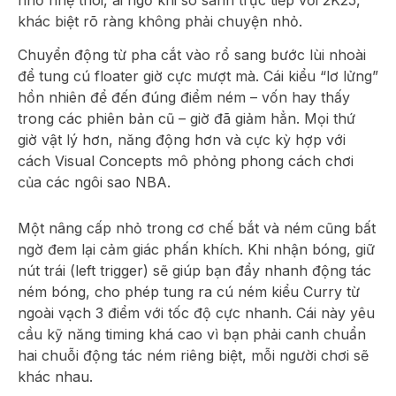
nhỏ nhẹ thôi, ai ngờ khi so sánh trực tiếp với 2K25,
khác biệt rõ ràng không phải chuyện nhỏ.
Chuyển động từ pha cắt vào rổ sang bước lùi nhoài
để tung cú floater giờ cực mượt mà. Cái kiểu “lơ lửng”
hồn nhiên để đến đúng điểm ném – vốn hay thấy
trong các phiên bản cũ – giờ đã giảm hẳn. Mọi thứ
giờ vật lý hơn, năng động hơn và cực kỳ hợp với
cách Visual Concepts mô phỏng phong cách chơi
của các ngôi sao NBA.
Một nâng cấp nhỏ trong cơ chế bắt và ném cũng bất
ngờ đem lại cảm giác phấn khích. Khi nhận bóng, giữ
nút trái (left trigger) sẽ giúp bạn đẩy nhanh động tác
ném bóng, cho phép tung ra cú ném kiểu Curry từ
ngoài vạch 3 điểm với tốc độ cực nhanh. Cái này yêu
cầu kỹ năng timing khá cao vì bạn phải canh chuẩn
hai chuỗi động tác ném riêng biệt, mỗi người chơi sẽ
khác nhau.