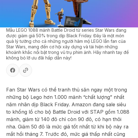
Mẫu LEGO 1088 mảnh Battle Droid từ series Star Wars đang
được giảm giá 50% trong dịp Black Friday. Đây là một món
quà lý tưởng cho cả những người hâm mộ LEGO lẫn fan của
Star Wars, mang đến cơ hội xây dựng và tái hiện những
khoảnh khắc nổi bật trong vũ trụ phim ảnh. Hãy nhanh tay để
không bỏ lỡ ưu đãi hấp dẫn này!
Fan Star Wars có thể tranh thủ săn ngay một trong
những bộ Lego hơn 1.000 mảnh “chất lượng” nhất
năm nhân dịp Black Friday. Amazon đang sale siêu
to khổng lồ cho bộ Battle Droid với STAP gồm 1.088
mảnh, giảm từ 140 đô chỉ còn 90 đô, có hạn thôi
nha. Giảm 50 đô là mức giá tốt nhất từ khi bộ này ra
mắt hồi tháng 7. Trước đó, mức giá thấp nhất cũng