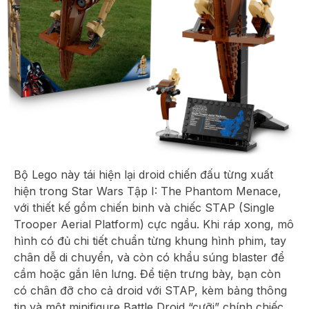
Bộ Lego này tái hiện lại droid chiến đấu từng xuất
hiện trong Star Wars Tập I: The Phantom Menace,
với thiết kế gồm chiến binh và chiếc STAP (Single
Trooper Aerial Platform) cực ngầu. Khi ráp xong, mô
hình có đủ chi tiết chuẩn từng khung hình phim, tay
chân dễ di chuyển, và còn có khẩu súng blaster để
cầm hoặc gắn lên lưng. Để tiện trưng bày, bạn còn
có chân đỡ cho cả droid với STAP, kèm bảng thông
tin và một minifigure Battle Droid “cưỡi” chính chiếc