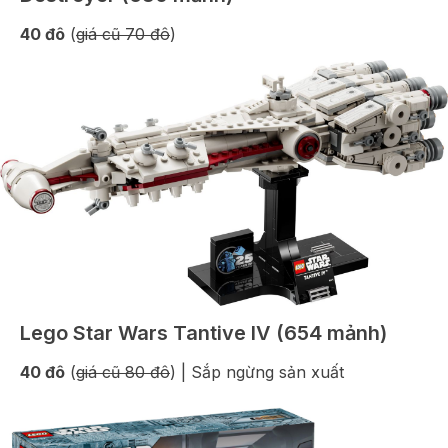
40 đô
(
giá cũ 70 đô
)
Lego Star Wars Tantive IV (654 mảnh)
40 đô
(
giá cũ 80 đô
) | Sắp ngừng sản xuất