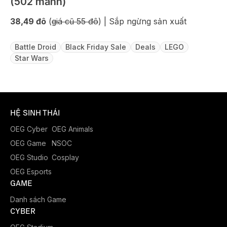
(502 mảnh)
38,49 đô
(
giá cũ 55 đô
) | Sắp ngừng sản xuất
Battle Droid
Black Friday Sale
Deals
LEGO
Star Wars
HỆ SINH THÁI
OEG Cyber
OEG Animals
OEG Game
NSOC
OEG Studio
Cosplay
OEG Esports
GAME
Danh sách Game
CYBER