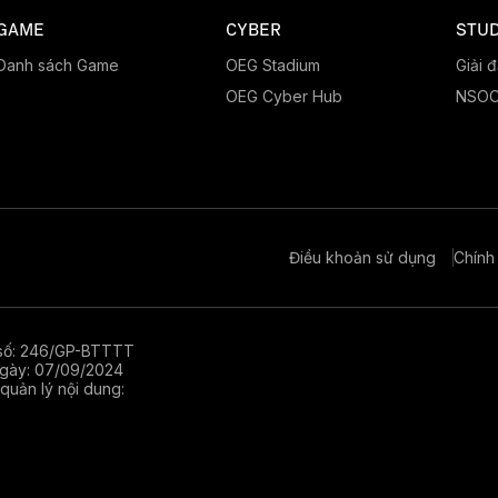
GAME
CYBER
STUD
Danh sách Game
OEG Stadium
Giải 
OEG Cyber Hub
NSO
Điều khoản sử dụng
Chính
số: 246/GP-BTTTT
gày: 07/09/2024
quản lý nội dung: