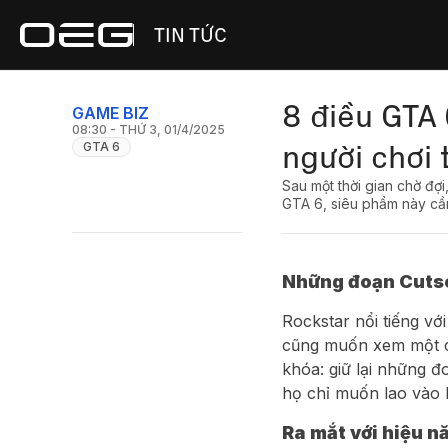
TIN TỨC
8 điều GTA
GAME BIZ
08:30 - THỨ 3, 01/4/2025
người chơi 
GTA 6
Sau một thời gian chờ đợ
GTA 6, siêu phẩm này cần
Những đoạn Cutsc
Rockstar nổi tiếng v
cũng muốn xem một c
khóa: giữ lại những 
họ chỉ muốn lao vào
Ra mắt với hiệu 