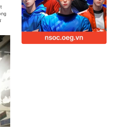
t
ông
ừ