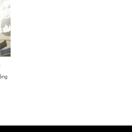
)
lắng