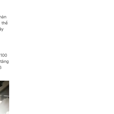
phản
 thể
ãy
$100
 tăng
6