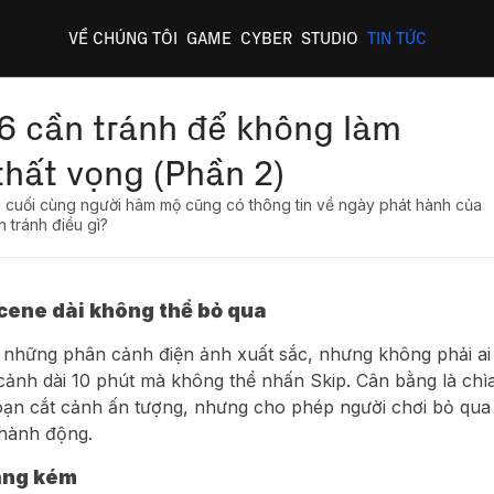
VỀ CHÚNG TÔI
GAME
CYBER
STUDIO
TIN TỨC
 6 cần tránh để không làm
thất vọng (Phần 2)
i, cuối cùng người hâm mộ cũng có thông tin về ngày phát hành của
 tránh điều gì?
ene dài không thể bỏ qua
ới những phân cảnh điện ảnh xuất sắc, nhưng không phải ai
ảnh dài 10 phút mà không thể nhấn
Skip
. Cân bằng là chì
đoạn cắt cảnh ấn tượng, nhưng cho phép người chơi bỏ qua
 hành động.
năng kém