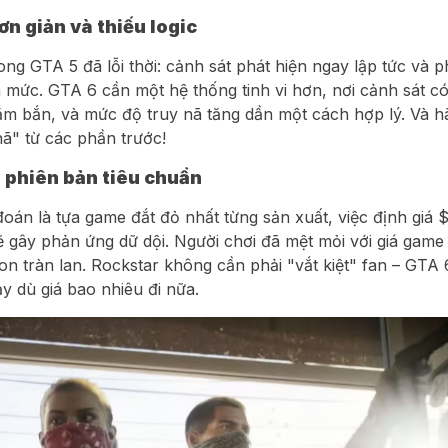
ơn giản và thiếu logic
ong GTA 5 đã lỗi thời: cảnh sát phát hiện ngay lập tức và 
 mức. GTA 6 cần một hệ thống tinh vi hơn, nơi cảnh sát có
hắm bắn, và mức độ truy nã tăng dần một cách hợp lý. Và h
nã" từ các phần trước!
 phiên bản tiêu chuẩn
án là tựa game đắt đỏ nhất từng sản xuất, việc định giá 
 gây phản ứng dữ dội. Người chơi đã mệt mỏi với giá game
on tràn lan. Rockstar không cần phải "vắt kiệt" fan – GTA 
y dù giá bao nhiêu đi nữa.