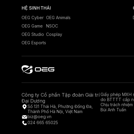
HỆ SINH THÁI
OEG Cyber
OEG Animals
OEG Game
NSOC
OEG Studio
Cosplay
OEG Esports
Công ty Cổ phần Tập đoàn Giải trí
Giấy phép MXH 
do BTTTT cấp n
Đại Dương
Chịu trách nhiệm 
Số 131 Thái Hà, Phường Đống Đa,
Bùi Anh Tuấn
Thành Phố Hà Nội, Việt Nam
biz@oeg.vn
024 665 65025