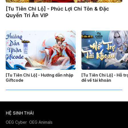
[Tu Tiên Chi Lộ] - Phúc Lợi Chí Tôn & Đặc
Quyền Tri Ân VIP
[Tu Tiên Chi Lộ] - Hướng dẫn nhập
[Tu Tiên Chi Lộ] - Hỗ t
Giftcode
đề về tài khoản
HỆ SINH THÁI
OEG Cyber
OEG Animals