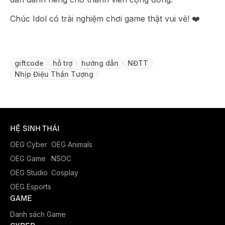
Chúc Idol có trải nghiệm chơi game thật vui vẻ! ❤️
giftcode
hỗ trợ
hướng dẫn
NĐTT
Nhịp Điệu Thần Tượng
HỆ SINH THÁI
OEG Cyber
OEG Animals
OEG Game
NSOC
OEG Studio
Cosplay
OEG Esports
GAME
Danh sách Game