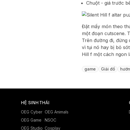
Chuột - giá trước b
Đặt mấy món theo thứ
một đoạn cutscene. Từ
Trên đường đi, đừng 
vì tụi nó hay bị bỏ s
Hill f một cách ngon 
game
Giải đố
hướn
HỆ SINH THÁI
OEG Cyber
OEG Animals
OEG Game
NSOC
OEG Studio
Cosplay