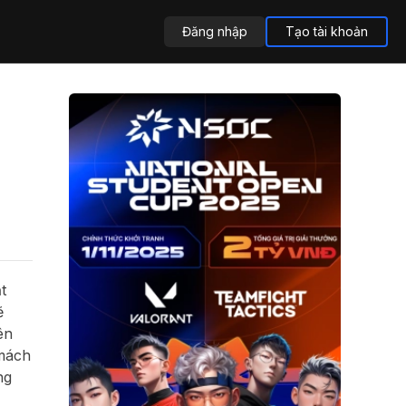
Đăng nhập
Tạo tài khoản
t
ẽ
ên
 mách
ng