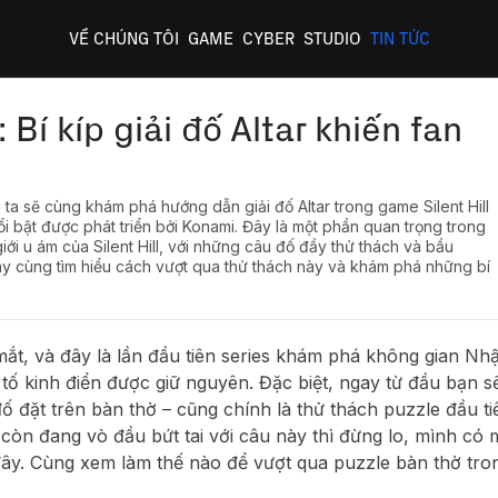
VỀ CHÚNG TÔI
GAME
CYBER
STUDIO
TIN TỨC
F: Bí kíp giải đố Altar khiến fan
'
 ta sẽ cùng khám phá hướng dẫn giải đố Altar trong game Silent Hill
ổi bật được phát triển bởi Konami. Đây là một phần quan trọng trong
iới u ám của Silent Hill, với những câu đố đầy thử thách và bầu
y cùng tìm hiểu cách vượt qua thử thách này và khám phá những bí
a mắt, và đây là lần đầu tiên series khám phá không gian Nhậ
 tố kinh điển được giữ nguyên. Đặc biệt, ngay từ đầu bạn s
đố đặt trên bàn thờ – cũng chính là thử thách puzzle đầu ti
còn đang vò đầu bứt tai với câu này thì đừng lo, mình có
đây. Cùng xem làm thế nào để vượt qua puzzle bàn thờ tro