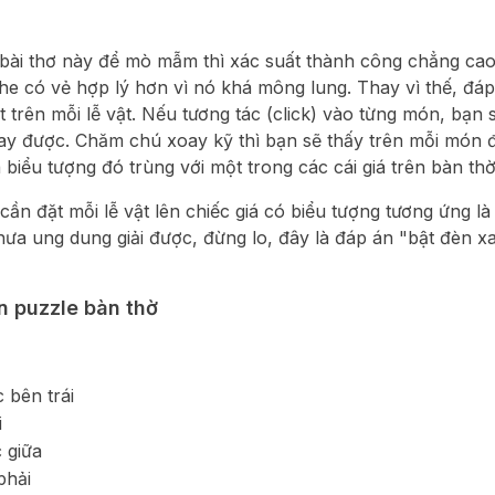
bài thơ này để mò mẫm thì xác suất thành công chẳng cao
ghe có vẻ hợp lý hơn vì nó khá mông lung. Thay vì thế, đá
ết trên mỗi lễ vật. Nếu tương tác (click) vào từng món, bạn 
ay được. Chăm chú xoay kỹ thì bạn sẽ thấy trên mỗi món 
 biểu tượng đó trùng với một trong các cái giá trên bàn thờ
cần đặt mỗi lễ vật lên chiếc giá có biểu tượng tương ứng là
ưa ung dung giải được, đừng lo, đây là đáp án "bật đèn x
 án puzzle bàn thờ
c bên trái
i
c giữa
phải