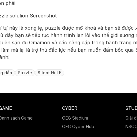
ên phải
 tự này là xong lẹ, puzzle được mở khoá và bạn sẽ được
 đây bạn sẽ tiếp tục hành trình len lỏi vào thế giới sương 
quên săn đủ Omamori và các nâng cấp trong hành trang n
ót lắm mà lại là trợ thủ đắc lực nếu bạn muốn đấm bốc qua S
lành!
g dẫn
Puzzle
Silent Hill F
GAME
CYBER
STUD
Danh sách Game
OEG Stadium
Giải 
OEG Cyber Hub
NSO