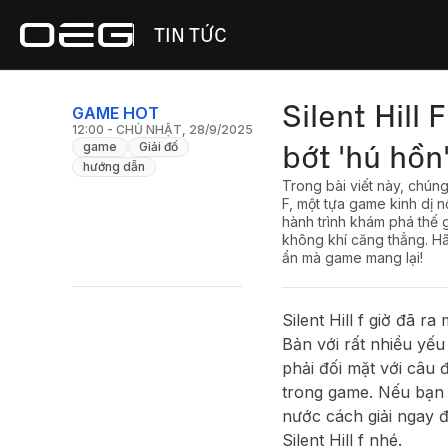
TIN TỨC
Silent Hill 
GAME HOT
12:00 - CHỦ NHẬT, 28/9/2025
bớt 'hú hồn
game
Giải đố
hướng dẫn
Trong bài viết này, chúng
F, một tựa game kinh dị n
hành trình khám phá thế g
không khí căng thẳng. Hã
ẩn mà game mang lại!
Silent Hill f giờ đã r
Bản với rất nhiều yếu
phải đối mặt với câu 
trong game. Nếu bạn 
nước cách giải ngay 
Silent Hill f nhé.