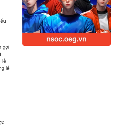
iểu
m gọi
ự
 lễ
ng lễ
ợc