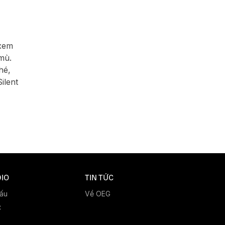
 xem
mù.
hé,
ilent
IO
TIN TỨC
đấu
Về OEG
C