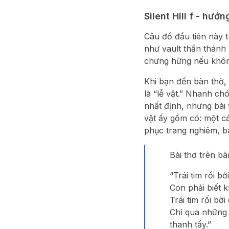
Silent Hill f - hướ
Câu đố đầu tiên này 
như vault thần thánh
chưng hửng nếu không 
Khi bạn đến bàn thờ, 
là “lễ vật.” Nhanh c
nhất định, nhưng bài 
vật ấy gồm có: một cá
phục trang nghiêm, b
Bài thơ trên bà
“Trái tim rối b
Con phải biết k
Trái tim rối bờ
Chỉ qua những l
thanh tẩy.”