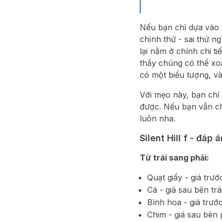
Nếu bạn chỉ dựa vào 
chỉnh thử - sai thử n
lại nằm ở chính chi ti
thấy chúng có thể xo
có một biểu tượng, và
Với mẹo này, bạn chỉ 
được. Nếu bạn vẫn ch
luôn nha.
Silent Hill f - đáp
Từ trái sang phải:
Quạt giấy - giá trướ
Cá - giá sau bên trá
Bình hoa - giá trướ
Chim - giá sau bên 