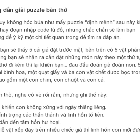
ng dẫn giải puzzle bàn thờ
tuy không hóc búa như mấy puzzle “định mệnh” sau này k
 hay đoạn nhập code tủ đồ, nhưng chắc chắn sẽ làm bạn
để ý kỹ một chi tiết quan trọng để tìm ra đáp án.
bạn sẽ thấy 5 cái giá đặt trước mặt, bên trên có 5 vật phẩ
hóng bạn sẽ nhận ra cần đặt những món này theo một thứ t
thơ đi kèm thì lại khiến bạn... đau đầu đoán già đoán non. 5
i bình hoa, một quạt giấy và ba con vật chết được bọc tro
ao gồm một con chim, con chuột và con cá.
n thờ, nghe có vẻ rối rắm, nhưng ghi thế này:
ời khiến con không xứng với ngày thiêng liêng.
ính trọng các thần thánh và linh hồn tổ tiên.
i dẫn đến tâm hồn hư hoại.
ễ vật xếp đầy trên nhiều chiếc giá thì linh hồn con mới đư