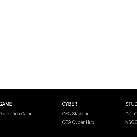
GAME
CYBER
STUD
Danh sách Game
OEG Stadium
Giải 
OEG Cyber Hub
NSO