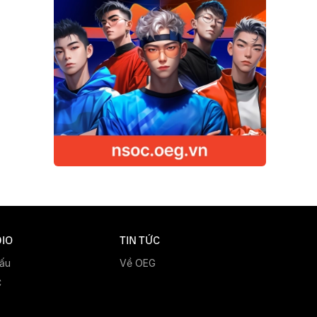
IO
TIN TỨC
đấu
Về OEG
C