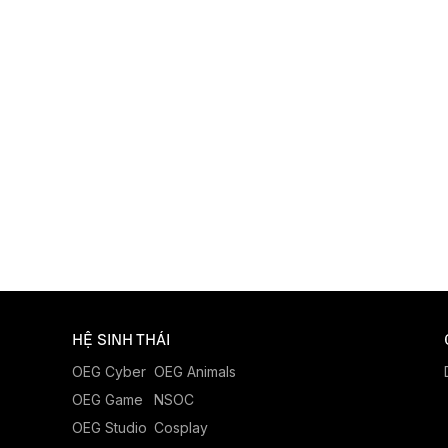
HỆ SINH THÁI
OEG Cyber
OEG Animals
OEG Game
NSOC
OEG Studio
Cosplay