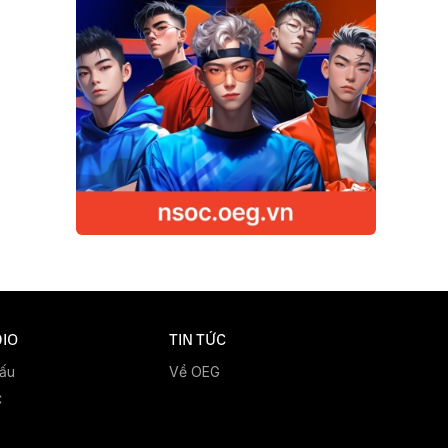
IO
TIN TỨC
đấu
Về OEG
C