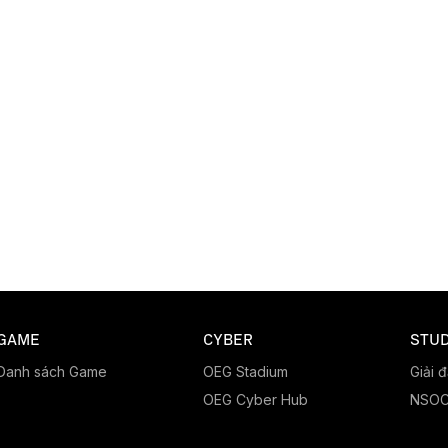
GAME
CYBER
STUD
Danh sách Game
OEG Stadium
Giải 
OEG Cyber Hub
NSO