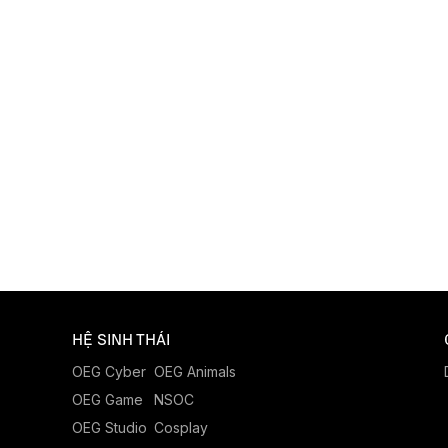
HỆ SINH THÁI
OEG Cyber
OEG Animals
OEG Game
NSOC
OEG Studio
Cosplay