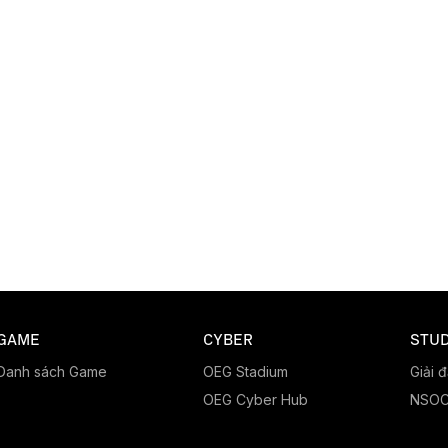
GAME
CYBER
STUD
Danh sách Game
OEG Stadium
Giải 
OEG Cyber Hub
NSO