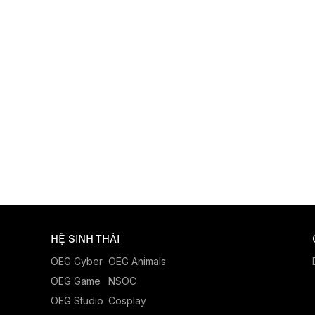
HỆ SINH THÁI
OEG Cyber
OEG Animals
OEG Game
NSOC
OEG Studio
Cosplay