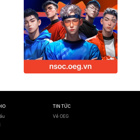
IO
TIN TỨC
đấu
Về OEG
C