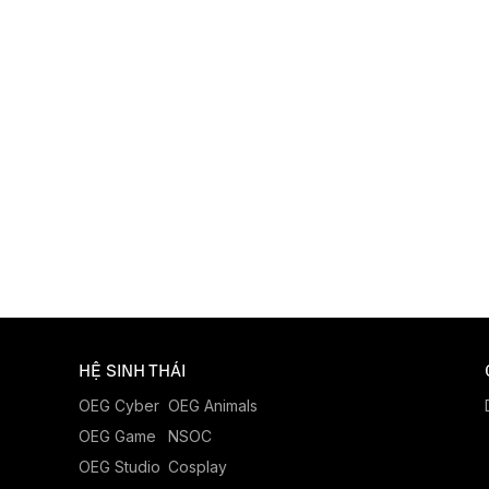
HỆ SINH THÁI
OEG Cyber
OEG Animals
OEG Game
NSOC
OEG Studio
Cosplay