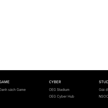
GAME
CYBER
STUD
Danh sách Game
OEG Stadium
Giải 
OEG Cyber Hub
NSO