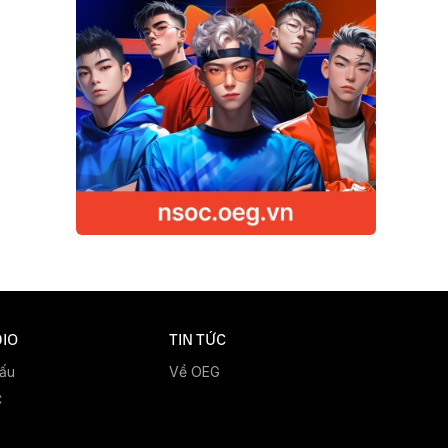
IO
TIN TỨC
đấu
Về OEG
C