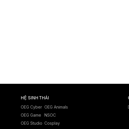
HỆ SINH THÁI
OEG Cyber
OEG Animals
OEG Game
NSOC
OEG Studio
Cosplay