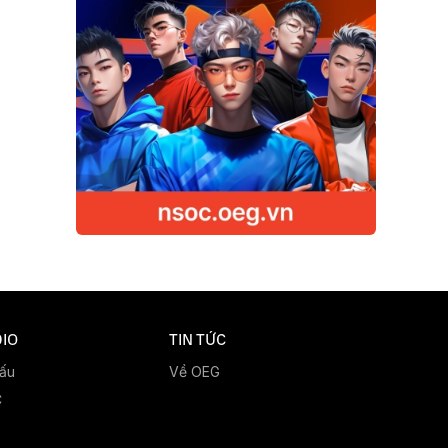
IO
TIN TỨC
đấu
Về OEG
C