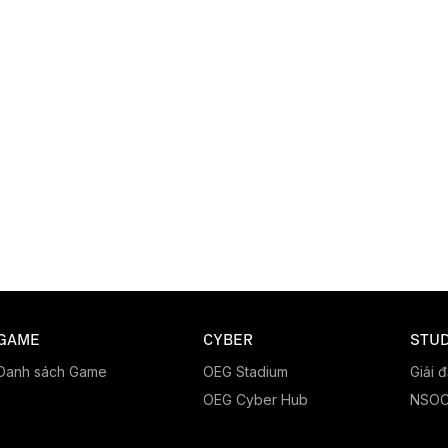
GAME
CYBER
STUD
Danh sách Game
OEG Stadium
Giải 
OEG Cyber Hub
NSO