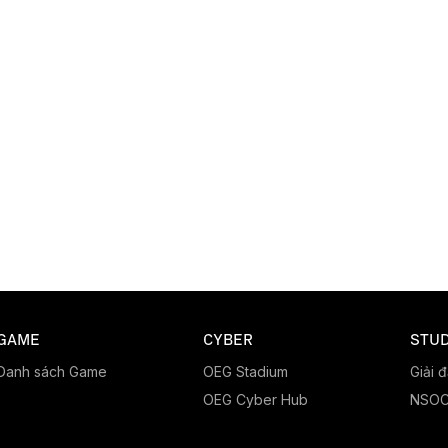
GAME
CYBER
STUD
Danh sách Game
OEG Stadium
Giải 
OEG Cyber Hub
NSO