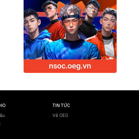
IO
TIN TỨC
đấu
Về OEG
C