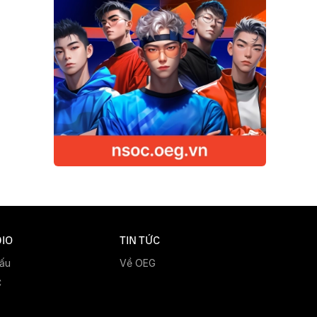
IO
TIN TỨC
đấu
Về OEG
C