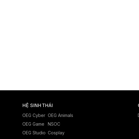
HỆ SINH THÁI
OEG Cyber
OEG Animals
OEG Game
NSOC
OEG Studio
Cosplay