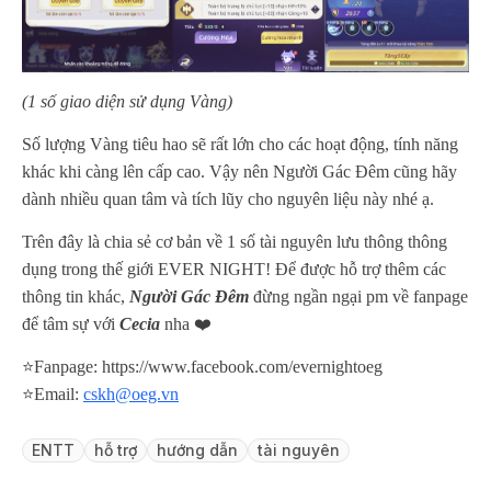
(1 số giao diện sử dụng Vàng)
Số lượng Vàng tiêu hao sẽ rất lớn cho các hoạt động, tính năng
khác khi càng lên cấp cao. Vậy nên Người Gác Đêm cũng hãy
dành nhiều quan tâm và tích lũy cho nguyên liệu này nhé ạ.
Trên đây là chia sẻ cơ bản về 1 số tài nguyên lưu thông thông
dụng trong thế giới EVER NIGHT! Để được hỗ trợ thêm các
thông tin khác,
Người Gác Đêm
đừng ngần ngại pm về fanpage
để tâm sự với
Cecia
nha ❤️
⭐️Fanpage: https://www.facebook.com/evernightoeg
⭐️Email:
cskh@oeg.vn
ENTT
hỗ trợ
hướng dẫn
tài nguyên