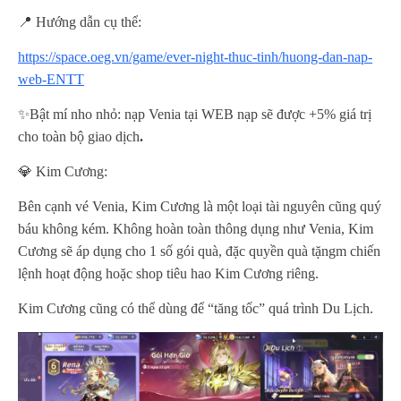
📍 Hướng dẫn cụ thể:
https://space.oeg.vn/game/ever-night-thuc-tinh/huong-dan-nap-
web-ENTT
✨Bật mí nho nhỏ: nạp Venia tại WEB nạp sẽ được +5% giá trị
cho toàn bộ giao dịch
.
💎 Kim Cương:
Bên cạnh vé Venia, Kim Cương là một loại tài nguyên cũng quý
báu không kém. Không hoàn toàn thông dụng như Venia, Kim
Cương sẽ áp dụng cho 1 số gói quà, đặc quyền quà tặngm chiến
lệnh hoạt động hoặc shop tiêu hao Kim Cương riêng.
Kim Cương cũng có thể dùng để “tăng tốc” quá trình Du Lịch.