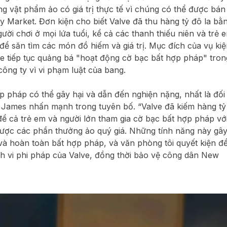
vật phẩm ảo có giá trị thực tế vì chúng có thể được bán 
 Market. Đơn kiện cho biết Valve đã thu hàng tỷ đô la bằ
ời chơi ở mọi lứa tuổi, kể cả các thanh thiếu niên và trẻ 
 để săn tìm các món đồ hiếm và giá trị. Mục đích của vụ kiệ
 tiếp tục quảng bá "hoạt động cờ bạc bất hợp pháp" tron
ông ty vì vi phạm luật của bang.
p pháp có thể gây hại và dẫn đến nghiện nặng, nhất là đối
 bà James nhấn mạnh trong tuyên bố. “Valve đã kiếm hàng tỷ
ể cả trẻ em và người lớn tham gia cờ bạc bất hợp pháp vớ
ược các phần thưởng ảo quý giá. Những tính năng này gâ
 và hoàn toàn bất hợp pháp, và văn phòng tôi quyết kiện đ
 vi phi pháp của Valve, đồng thời bảo vệ công dân New