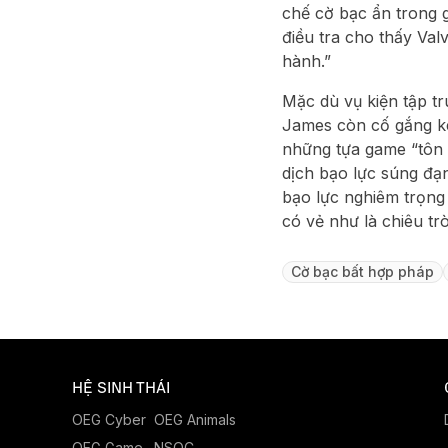
chế cờ bạc ẩn trong 
điều tra cho thấy Val
hành.”
Mặc dù vụ kiện tập t
James còn cố gắng ké
những tựa game “tôn 
dịch bạo lực súng đạn,
bạo lực nghiêm trọng
có vẻ như là chiêu tr
Cờ bạc bất hợp pháp
HỆ SINH THÁI
OEG Cyber
OEG Animals
OEG Game
NSOC