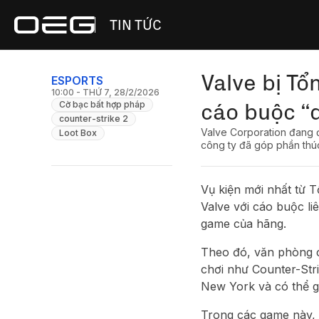
TIN TỨC
Valve bị Tổ
ESPORTS
10:00 - THỨ 7, 28/2/2026
cáo buộc “
Cờ bạc bất hợp pháp
counter-strike 2
Valve Corporation đang đ
Loot Box
công ty đã góp phần thúc
Vụ kiện mới nhất từ 
Valve với cáo buộc l
game của hãng.
Theo đó, văn phòng c
chơi như Counter-Stri
New York và có thể g
Trong các game này, n