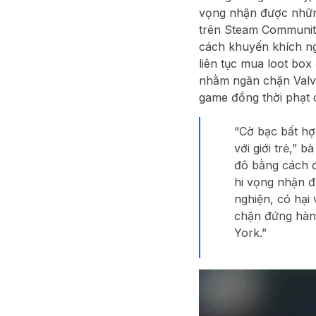
vọng nhận được những 
trên Steam Community
cách khuyến khích ngư
liên tục mua loot box
nhằm ngăn chặn Valve
game đồng thời phạt c
“Cờ bạc bất hợ
với giới trẻ,”
đô bằng cách đ
hi vọng nhận đ
nghiện, có hại
chặn đứng hành
York.”