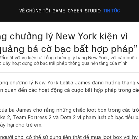
VỀ CHÚNG TÔI
GAME
CYBER
STUDIO
TIN TỨC
ng chưởng lý New York kiện vì
quảng bá cờ bạc bất hợp pháp”
ối mặt với vụ kiện từ Tổng chưởng lý bang New York, với cáo buộc
 đẩy hoạt động cờ bạc trái phép thông qua nền tảng của mình.
Tổng chưởng lý New York Letitia James đang hướng thẳng 
iên quan đến các hoạt động cá cược bất hợp pháp trong cá
ủa bà James cho rằng những chiếc loot box trong các trò
ke 2, Team Fortress 2 và Dota 2 vi phạm luật cờ bạc tiểu 
ây hại cho trẻ em.
gười chơi có thể sử dụng tiền thật để mua loot box với hy