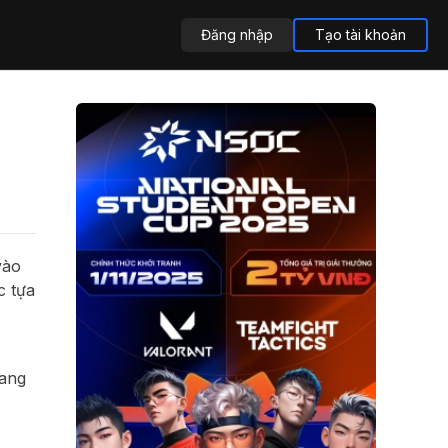
Đăng nhập
Tạo tài khoản
vào
c tựa
bang