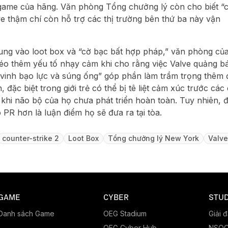
game của hãng. Văn phòng Tổng chưởng lý còn cho biết “
ve thậm chí còn hỗ trợ các thị trường bên thứ ba này vận
rung vào loot box và “cờ bạc bất hợp pháp,” văn phòng củ
o thêm yếu tố nhạy cảm khi cho rằng việc Valve quảng b
vinh bạo lực và súng ống” góp phần làm trầm trọng thêm 
 đặc biệt trong giới trẻ có thể bị tê liệt cảm xúc trước các
 khi não bộ của họ chưa phát triển hoàn toàn. Tuy nhiên, 
ò PR hơn là luận điểm họ sẽ đưa ra tại tòa.
counter-strike 2
Loot Box
Tổng chưởng lý New York
Valve
GAME
CYBER
STUD
Danh sách Game
OEG Stadium
Giải 
OEG Cyber Hub
NSO