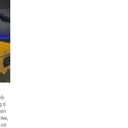
ổi
 tỉ
hơn
ike,
 cơ