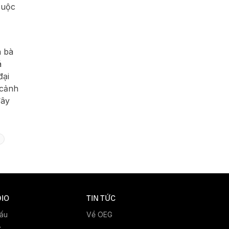
cuộc
a bà
á
đại
 cảnh
đây
IO
TIN TỨC
đấu
Về OEG
C