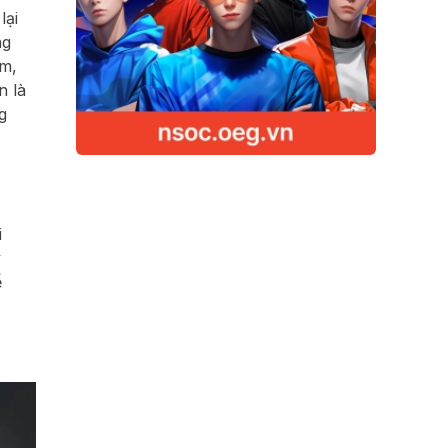
lại
ng
em,
n là
g
i
y
ể