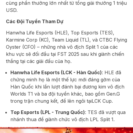
cùng phần thưởng lớn nhất từ tổng giải thưởng 1 triệu
USD.
Các Đội Tuyển Tham Dự
Hanwha Life Esports (HLE), Top Esports (TES),
Karmine Corp (KC), Team Liquid (TL), và CTBC Flying
Oyster (CFO) – những nhà vô địch Split 1 của các
khu vực sẽ đối đầu tại FST 2025 sau khi giành chiến
thắng tại các giải đấu của họ.
Hanwha Life Esports (LCK - Hàn Quốc)
: HLE đã
chứng minh họ là một thế lực mới đáng gờm của
Hàn Quốc khi lần lượt đánh bại đương kim vô địch
Worlds T1 và ba đội tuyển khác, bao gồm Gen.G
trong trận chung kết, để lên ngôi tạiLCK Cup.
Top Esports (LPL - Trung Quốc)
: TES đã vượt qua
nhánh thua để giành chức vô địch LPL Split 1.