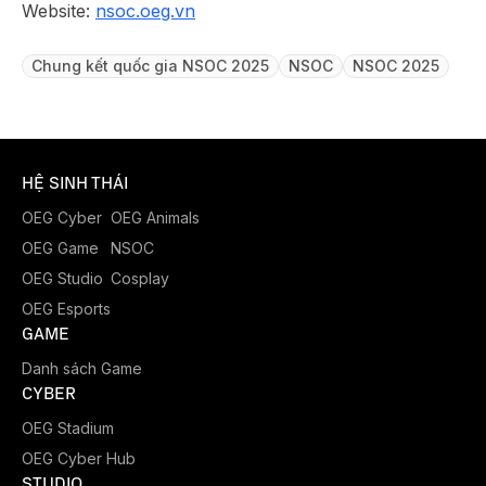
Website:
nsoc.oeg.vn
Chung kết quốc gia NSOC 2025
NSOC
NSOC 2025
HỆ SINH THÁI
OEG Cyber
OEG Animals
OEG Game
NSOC
OEG Studio
Cosplay
OEG Esports
GAME
Danh sách Game
CYBER
OEG Stadium
OEG Cyber Hub
STUDIO