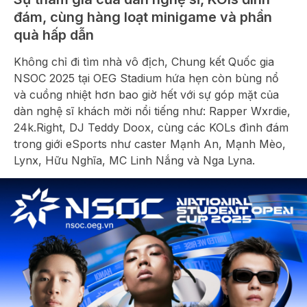
đám, cùng hàng loạt minigame và phần
quà hấp dẫn
Không chỉ đi tìm nhà vô địch, Chung kết Quốc gia
NSOC 2025 tại OEG Stadium hứa hẹn còn bùng nổ
và cuồng nhiệt hơn bao giờ hết với sự góp mặt của
dàn nghệ sĩ khách mời nổi tiếng như: Rapper Wxrdie,
24k.Right, DJ Teddy Doox, cùng các KOLs đình đám
trong giới eSports như caster Mạnh An, Mạnh Mèo,
Lynx, Hữu Nghĩa, MC Linh Nắng và Nga Lyna.