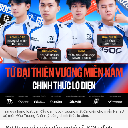
Trải qua hàng loạt ván đấu gam go, 4 gương mặt đại diện cho miền Nam ở
bộ môn Đấu Trường Chân Lý cũng chính thức lộ diện.
Sự tham gia của dàn nghệ sĩ, KOls đình