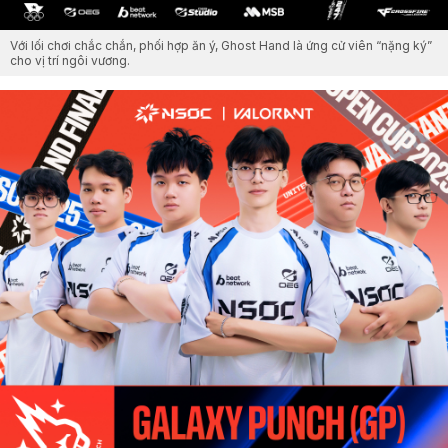
Với lối chơi chắc chắn, phối hợp ăn ý, Ghost Hand là ứng cử viên “nặng ký”
cho vị trí ngôi vương.